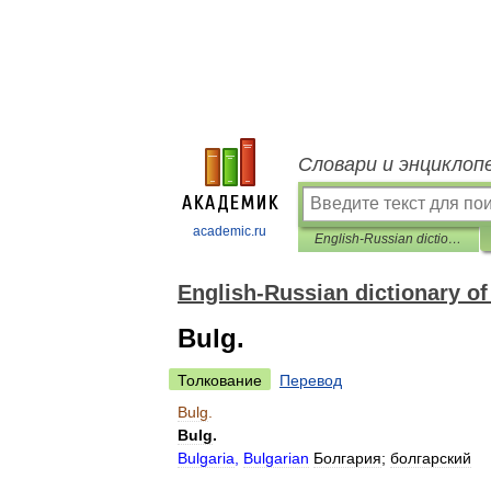
Словари и энциклоп
academic.ru
English-Russian dictionary of modern abbreviations
English-Russian dictionary o
Bulg.
Толкование
Перевод
Bulg
.
Bulg
.
Bulgaria
,
Bulgarian
Болгария
;
болгарский