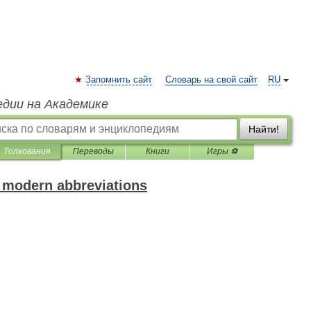
Запомнить сайт
Словарь на свой сайт
RU
едии на Академике
Найти!
Толкования
Переводы
Книги
Игры ⚽
f modern abbreviations