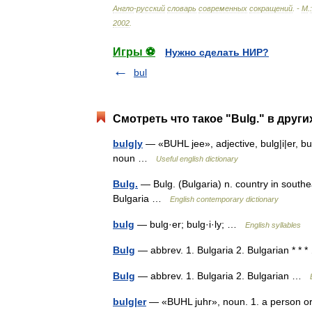
Англо
-
русский
словарь
современных
сокращений
. -
М
.
:
2002
.
Игры ⚽
Нужно сделать НИР?
bul
Смотреть что такое "Bulg." в други
bulg|y
— «BUHL jee», adjective, bulg|i|er, bul
noun …
Useful english dictionary
Bulg.
— Bulg. (Bulgaria) n. country in southea
Bulgaria …
English contemporary dictionary
bulg
— bulg·er; bulg·i·ly; …
English syllables
Bulg
— abbrev. 1. Bulgaria 2. Bulgarian * *
Bulg
— abbrev. 1. Bulgaria 2. Bulgarian …
bulg|er
— «BUHL juhr», noun. 1. a person or t