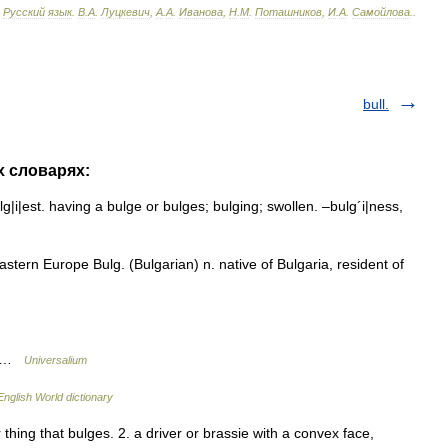
Русский
язык
.
В
.
А
.
Луцкевич
,
А
.
А
.
Иванова
,
Н
.
М
.
Поташников
,
И
.
А
.
Самойлова
.
.
bull.
х словарях:
g|i|est. having a bulge or bulges; bulging; swollen. –bulg´i|ness,
stern Europe Bulg. (Bulgarian) n. native of Bulgaria, resident of
 * …
Universalium
English World dictionary
hing that bulges. 2. a driver or brassie with a convex face,