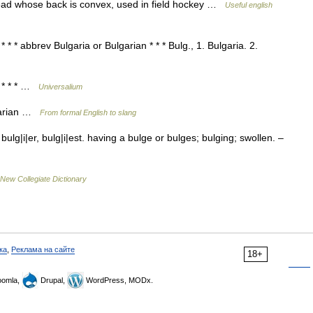
k head whose back is convex, used in field hockey …
Useful english
 * * abbrev Bulgaria or Bulgarian * * * Bulg., 1. Bulgaria. 2.
. * * * …
Universalium
lgarian …
From formal English to slang
ulg|i|er, bulg|i|est. having a bulge or bulges; bulging; swollen. –
New Collegiate Dictionary
ка
,
Реклама на сайте
18+
omla,
Drupal,
WordPress, MODx.