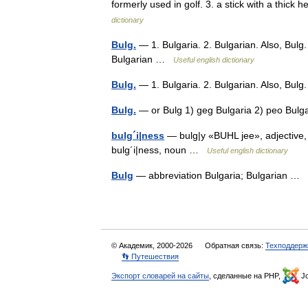
formerly used in golf. 3. a stick with a thic
dictionary
Bulg.
— 1. Bulgaria. 2. Bulgarian. Also, Bulg. *
Bulgarian …
Useful english dictionary
Bulg.
— 1. Bulgaria. 2. Bulgarian. Also, Bulg
Bulg.
— or Bulg 1) geg Bulgaria 2) peo Bu
bulg´i|ness
— bulg|y «BUHL jee», adjective, b
bulg´i|ness, noun …
Useful english dictionary
Bulg
— abbreviation Bulgaria; Bulgarian …
© Академик, 2000-2026
Обратная связь:
Техподдерж
👣 Путешествия
Экспорт словарей на сайты
, сделанные на PHP,
Jo